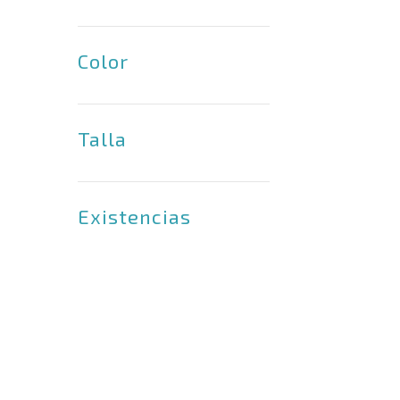
Su
Color
Talla
bi
Existencias
Al
as