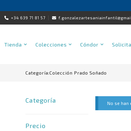
Skip
+34 639 71 81 57
f.gonzalezartesaniainfantil@gmai
to
content
Tienda
Colecciones
Cóndor
Solicit
Categoría:
Colección Prado Soñado
Categoría
No se han e
Precio