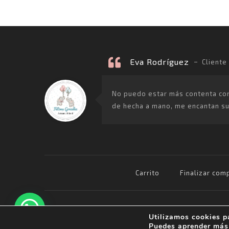
Eva Rodríguez
Cliente
No puedo estar más contenta con l
de hecha a mano, me encantan sus
Carrito
Finalizar comp
Avda Ruiseñor s/n, 21830 -
Utilizamos cookies p
Bonares (Huelva)
Puedes aprender más 