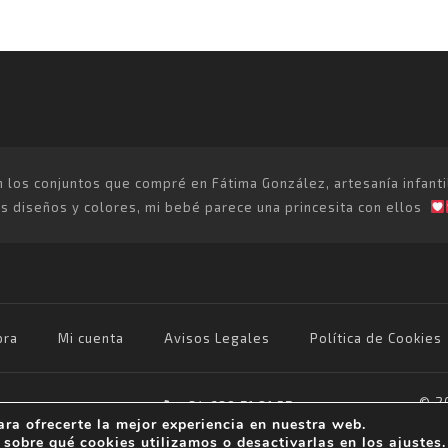
os conjuntos que compré en Fátima González, artesanía infantil p
 diseños y colores, mi bebé parece una princesita con ellos
ra
Mi cuenta
Avisos Legales
Política de Cookies
© 20
+34 639 71 81 57
ara ofrecerte la mejor experiencia en nuestra web.
f.gonzalezartesaniainfantil@gmail.com
sobre qué cookies utilizamos o desactivarlas en los
ajustes
.