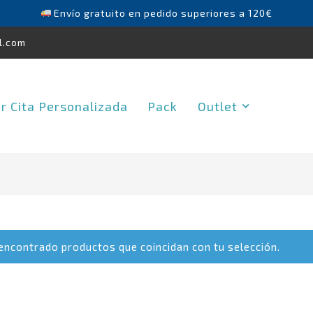
Envío gratuito en pedido superiores a 120€
l.com
ar Cita Personalizada
Pack
Outlet
ncontrado productos que coincidan con tu selección.