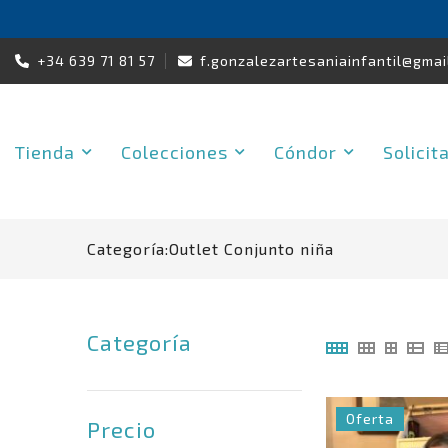
Skip
+34 639 71 81 57
f.gonzalezartesaniainfantil@gmai
to
content
Tienda
Colecciones
Cóndor
Solicit
Categoría:
Outlet Conjunto niña
Categoría
Oferta
Precio