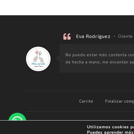
Eva Rodríguez
Cliente
No puedo estar más contenta con l
de hecha a mano, me encantan sus
Carrito
Finalizar comp
Avda Ruiseñor s/n, 21830 -
Utilizamos cookies p
Bonares (Huelva)
Puedes aprender más 