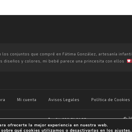
os conjuntos que compré en Fátima González, artesanía infantil p
 diseños y colores, mi bebé parece una princesita con ellos
ra
Mi cuenta
Avisos Legales
Política de Cookies
© 20
+34 639 71 81 57
ara ofrecerte la mejor experiencia en nuestra web.
f.gonzalezartesaniainfantil@gmail.com
sobre qué cookies utilizamos o desactivarlas en los
ajustes
.