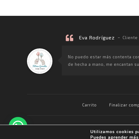
Eva Rodríguez
Cliente
No puedo estar más contenta con l
de hecha a mano, me encantan sus
Carrito
Finalizar comp
Avda Ruiseñor s/n, 21830 -
Utilizamos cookies p
Bonares (Huelva)
Puedes aprender más 