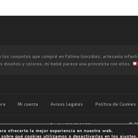
os conjuntos que compré en Fátima González, artesanía infantil p
 diseños y colores, mi bebé parece una princesita con ellos
ra
Mi cuenta
Avisos Legales
Política de Cookies
© 20
+34 639 71 81 57
ara ofrecerte la mejor experiencia en nuestra web.
f.gonzalezartesaniainfantil@gmail.com
sobre qué cookies utilizamos o desactivarlas en los
ajustes
.