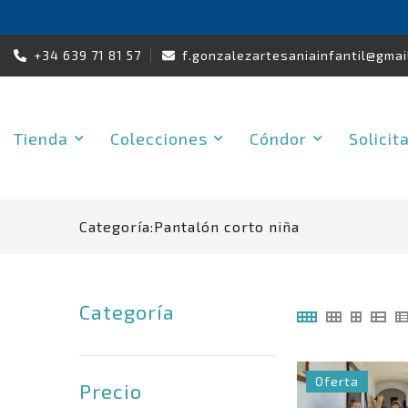
Skip
+34 639 71 81 57
f.gonzalezartesaniainfantil@gmai
to
content
Tienda
Colecciones
Cóndor
Solicit
Categoría:
Pantalón corto niña
Categoría
Oferta
Precio