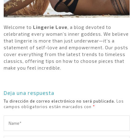
Novedades exclusivas
Acceso anticipado a nuevas colecciones
Introduce tu correo electrónico y recibe tu
regalo de bienvenida.
Welcome to
Lingerie Love
, a blog devoted to
celebrating every woman’s inner goddess. We believe
that lingerie is more than just underwear—it’s a
statement of self-love and empowerment. Our posts
cover everything from the latest trends to timeless
classics, offering tips on how to choose pieces that
Al suscribirte aceptas nuestra política de
make you feel incredible.
privacidad y aspectos legales de nuestro sitio
Deja una respuesta
Tu dirección de correo electrónico no será publicada.
Los
campos obligatorios están marcados con
*