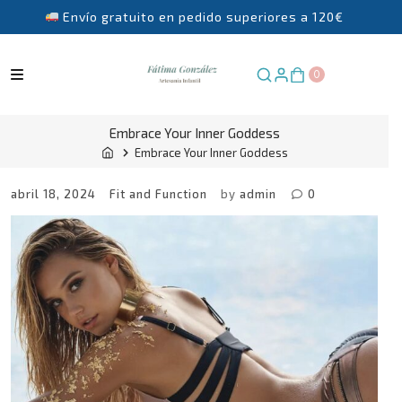
Envío gratuito en pedido superiores a 120€
Skip
to
content
0
×
Embrace Your Inner Goddess
Embrace Your Inner Goddess
abril 18, 2024
Fit and Function
by
admin
0
Suscríbete a nuestra Newsletter y recibe:
5€ de descuento en tu primer pedido