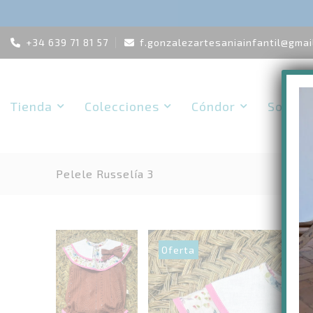
Skip
+34 639 71 81 57
f.gonzalezartesaniainfantil@gmai
to
content
Tienda
Colecciones
Cóndor
Solicit
Pelele Russelía 3
Oferta