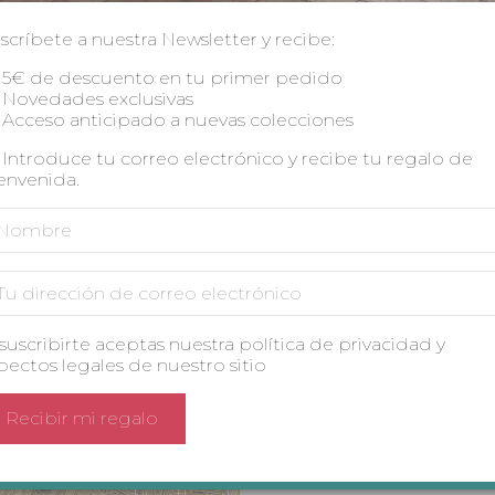
original
actual
de
TALLA
era:
es:
scríbete a nuestra Newsletter y recibe:
63,99 €.
38,39 €.
5
5€ de descuento en tu primer pedido
Novedades exclusivas
Acceso anticipado a nuevas colecciones
Introduce tu correo electrónico y recibe tu regalo de
-
+
Pelele
envenida.
Russelía
3
quantity
SKU:
russelía3
 suscribirte aceptas nuestra política de privacidad y
Categoría:
Outlet
,
Outlet 
pectos legales de nuestro sitio
Marca:
Fátima González