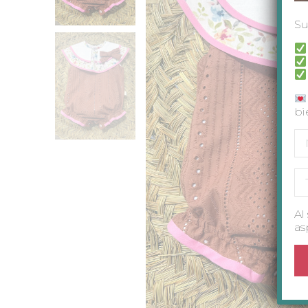
Su
bi
Al
as