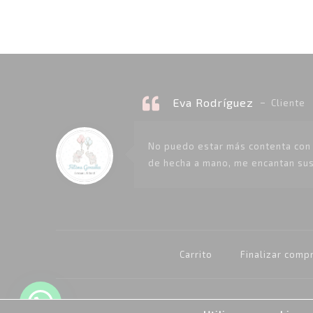
precio
precio
original
actual
era:
es:
32,00 €.
19,20 €.
Eva Rodríguez
Cliente
No puedo estar más contenta con l
de hecha a mano, me encantan sus
Carrito
Finalizar comp
Avda Ruiseñor s/n, 21830 -