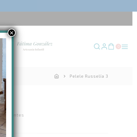
×
0
Pelele Russelía 3
de clientes