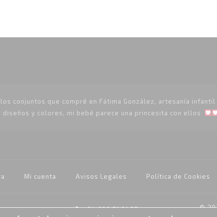
de
de
5
5
os conjuntos que compré en Fátima González, artesanía infantil p
 diseños y colores, mi bebé parece una princesita con ellos
ra
Mi cuenta
Avisos Legales
Política de Cookies
© 20
+34 639 71 81 57