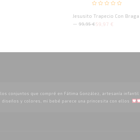
Valorado
Jesusito Trapecio Con Braga
con
59,97
€
0
99,95
€
El
El
de
precio
precio
original
actual
5
era:
es:
99,95 €.
59,97 €.
os conjuntos que compré en Fátima González, artesanía infantil p
 diseños y colores, mi bebé parece una princesita con ellos