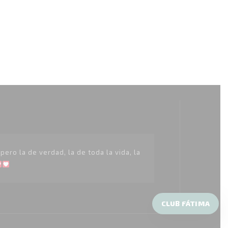
original
actual
era:
es:
39,99 €.
23,99 €.
ero la de verdad, la de toda la vida, la
CLUB FÁTIMA