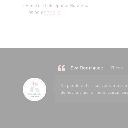
original
actual
era:
es:
Jesusito +Cubrepañal Russelia
con
98,30 €.
58,98 €.
57,59
€
0
95,99
€
El
El
de
precio
precio
original
actual
5
era:
es:
95,99 €.
57,59 €.
Eva Rodríguez
Cliente
No puedo estar más contenta con l
de hecha a mano, me encantan sus