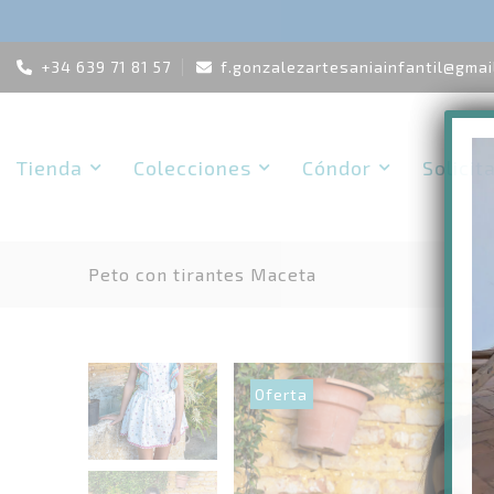
Skip
+34 639 71 81 57
f.gonzalezartesaniainfantil@gmai
to
content
Tienda
Colecciones
Cóndor
Solicit
Peto con tirantes Maceta
Oferta