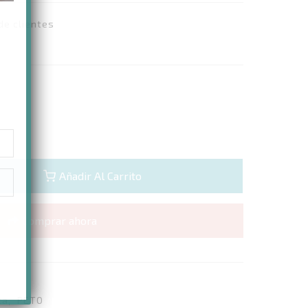
de clientes
Añadir Al Carrito
Comprar ahora
ta
,
PETO