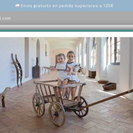
Envío gratuito en pedido superiores a 120€
l.com
ar Cita Personalizada
Pack
Outlet
Peto con tirantes
Peto infantil de la colecci
tono verde agua. Un diseño
verano.