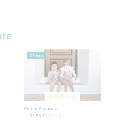
nte
Oferta
Valorado
Pelele Acuarela
con
23,99
€
0
39,99
€
El
El
de
precio
precio
5