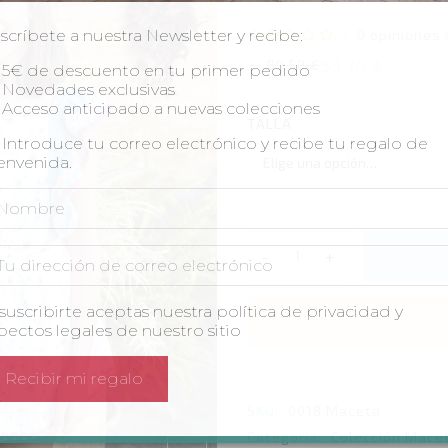
0
opiniones 
scríbete a nuestra Newsletter y recibe:
Valorado
53,70
€
89,50
€
5€ de descuento en tu primer pedido
El
El
con
precio
precio
Novedades exclusivas
0
original
actual
Acceso anticipado a nuevas colecciones
de
TALLA
era:
es:
89,50 €.
53,70 €.
Introduce tu correo electrónico y recibe tu regalo de
5
envenida.
-
+
Peto
con
tirantes
 suscribirte aceptas nuestra política de privacidad y
Maceta
pectos legales de nuestro sitio
quantity
SKU:
0018 Maceta
Categoría:
Colección Mace