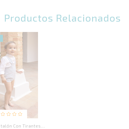
Productos Relacionados
alorado
talón Con Tirantes
on