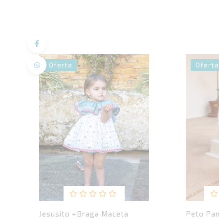
Oferta
Oferta
Valorado
V
Jesusito +braga Maceta
Peto Pan
con
c