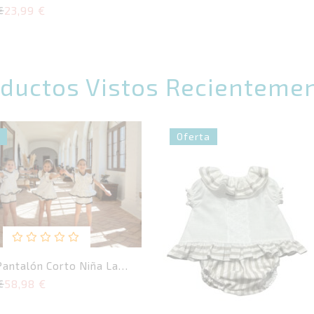
23,99
€
€
e
ductos Vistos Recienteme
Oferta
Valorado
Pantalón Corto Niña La
con
58,98
€
0
€
de
5