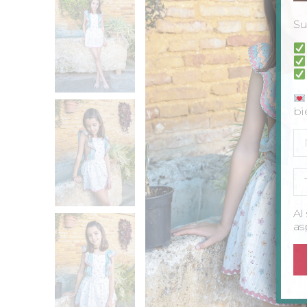
Su
bi
Al
as