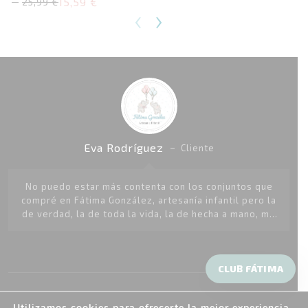
15,59
€
25,99
€
El
El
‹
›
precio
precio
original
actual
era:
es:
25,99 €.
15,59 €.
Eva Rodríguez
Cliente
No puedo estar más contenta con los conjuntos que
compré en Fátima González, artesanía infantil pero la
de verdad, la de toda la vida, la de hecha a mano, me
encantan sus diseños y colores, mi bebé parece una
princesita con ellos
CLUB FÁTIMA
Información
Utilizamos cookies para ofrecerte la mejor experiencia