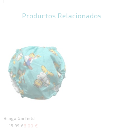
Productos Relacionados
Braga Garfield
6,00
€
15,99
€
El
El