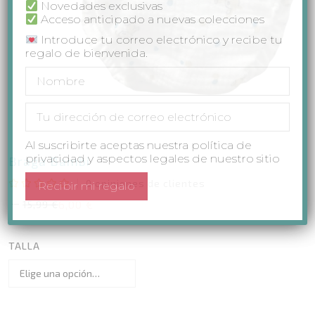
Novedades exclusivas
Acceso anticipado a nuevas colecciones
Introduce tu correo electrónico y recibe tu
regalo de bienvenida.
Al suscribirte aceptas nuestra política de
privacidad y aspectos legales de nuestro sitio
Braga Bambi
0
opiniones de clientes
Valorado
6,00
€
15,99
€
El
El
con
precio
precio
0
original
actual
de
TALLA
era:
es:
15,99 €.
6,00 €.
5