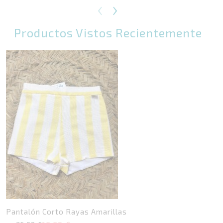
‹
›
precio
precio
original
actual
era:
es:
Productos Vistos Recientemente
15,99 €.
6,00 €.
Pantalón Corto Rayas Amarillas