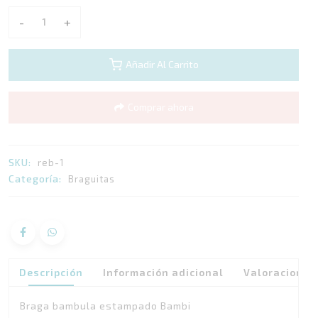
-
+
Braga
Bambi
quantity
Añadir Al Carrito
Comprar ahora
SKU:
reb-1
Categoría:
Braguitas
Descripción
Información adicional
Valoraciones 
Braga bambula estampado Bambi