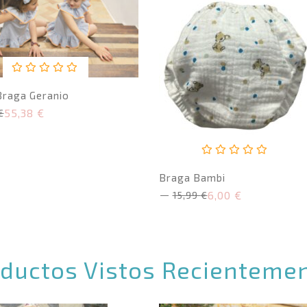
Valorado
Braga Geranio
con
55,38
€
0
€
de
5
Valorado
Braga Bambi
con
6,00
€
0
15,99
€
El
El
de
precio
precio
original
actual
5
era:
es:
15,99 €.
6,00 €.
ductos Vistos Recienteme