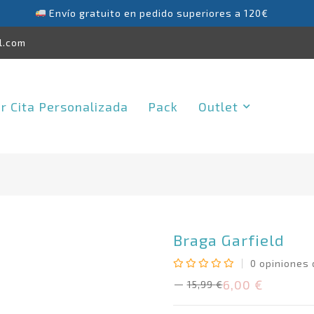
Envío gratuito en pedido superiores a 120€
l.com
ar Cita Personalizada
Pack
Outlet
Braga Garfield
0
opiniones 
Valorado
6,00
€
15,99
€
El
El
con
precio
precio
0