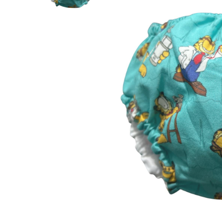
Su
bi
Al
as