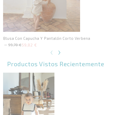
Blusa Con Capucha Y Pantalón Corto Verbena
59,82
€
99,70
€
El
El
‹
›
precio
precio
original
actual
era:
es:
Productos Vistos Recientemente
99,70 €.
59,82 €.