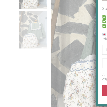
Su
bi
Al
as