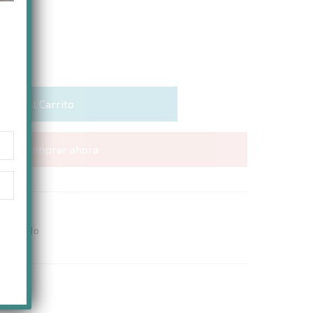
ñadir Al Carrito
Comprar ahora
o Soñado