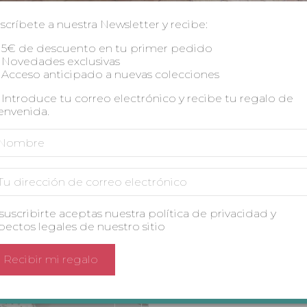
original
actual
de
TALLA
era:
es:
scríbete a nuestra Newsletter y recibe:
79,99 €.
55,99 €.
5
5€ de descuento en tu primer pedido
Novedades exclusivas
Acceso anticipado a nuevas colecciones
Introduce tu correo electrónico y recibe tu regalo de
A
envenida.
SKU:
prado soñado 6
 suscribirte aceptas nuestra política de privacidad y
Categoría:
Colección Prad
pectos legales de nuestro sitio
Marca:
Fátima González