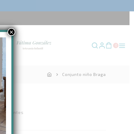
×
0
Conjunto niño Braga
ga
de clientes