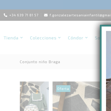
Skip
+34 639 71 81 57
f.gonzalezartesaniainfantil@gmai
to
content
Tienda
Colecciones
Cóndor
Solicit
Conjunto niño Braga
Oferta